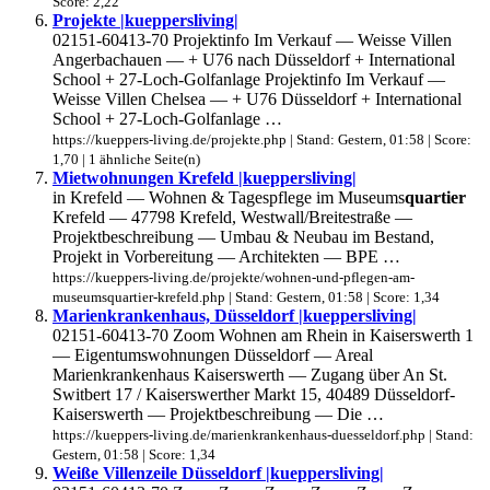
Score: 2,22
Projekte |kueppersliving|
02151-60413-70 Projektinfo Im Verkauf — Weisse Villen
Angerbachauen — + U76 nach Düsseldorf + International
School + 27-Loch-Golfanlage Projektinfo Im Verkauf —
Weisse Villen Chelsea — + U76 Düsseldorf + International
School + 27-Loch-Golfanlage …
https://kueppers-living.de/projekte.php | Stand: Gestern, 01:58 | Score:
1,70 | 1 ähnliche Seite(n)
Mietwohnungen Krefeld |kueppersliving|
in Krefeld — Wohnen & Tagespflege im Museums
quartier
Krefeld — 47798 Krefeld, Westwall/Breitestraße —
Projektbeschreibung — Umbau & Neubau im Bestand,
Projekt in Vorbereitung — Architekten — BPE …
https://kueppers-living.de/projekte/wohnen-und-pflegen-am-
museumsquartier-krefeld.php | Stand: Gestern, 01:58 | Score: 1,34
Marienkrankenhaus, Düsseldorf |kueppersliving|
02151-60413-70 Zoom Wohnen am Rhein in Kaiserswerth 1
— Eigentumswohnungen Düsseldorf — Areal
Marienkrankenhaus Kaiserswerth — Zugang über An St.
Switbert 17 / Kaiserswerther Markt 15, 40489 Düsseldorf-
Kaiserswerth — Projektbeschreibung — Die …
https://kueppers-living.de/marienkrankenhaus-duesseldorf.php | Stand:
Gestern, 01:58 | Score: 1,34
Weiße Villenzeile Düsseldorf |kueppersliving|