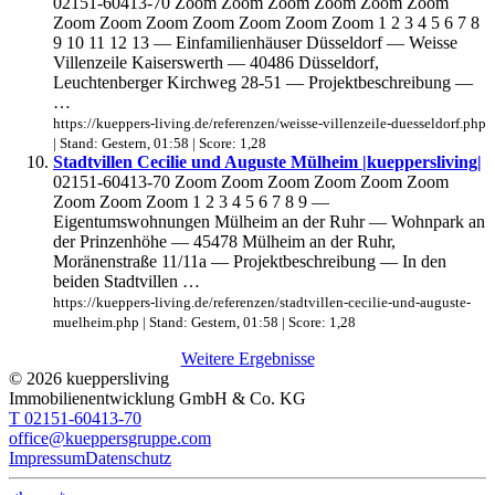
02151-60413-70 Zoom Zoom Zoom Zoom Zoom Zoom
Zoom Zoom Zoom Zoom Zoom Zoom Zoom 1 2 3 4 5 6 7 8
9 10 11 12 13 — Einfamilienhäuser Düsseldorf — Weisse
Villenzeile Kaiserswerth — 40486 Düsseldorf,
Leuchtenberger Kirchweg 28-51 — Projektbeschreibung —
…
https://kueppers-living.de/referenzen/weisse-villenzeile-duesseldorf.php
| Stand: Gestern, 01:58 | Score: 1,28
Stadtvillen Cecilie und Auguste Mülheim |kueppersliving|
02151-60413-70 Zoom Zoom Zoom Zoom Zoom Zoom
Zoom Zoom Zoom 1 2 3 4 5 6 7 8 9 —
Eigentumswohnungen Mülheim an der Ruhr — Wohnpark an
der Prinzenhöhe — 45478 Mülheim an der Ruhr,
Moränenstraße 11/11a — Projektbeschreibung — In den
beiden Stadtvillen …
https://kueppers-living.de/referenzen/stadtvillen-cecilie-und-auguste-
muelheim.php | Stand: Gestern, 01:58 | Score: 1,28
Weitere Ergebnisse
© 2026 kueppersliving
Immobilienentwicklung GmbH & Co. KG
T 02151-60413-70
office@kueppersgruppe.com
Impressum
Datenschutz