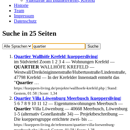
Villenzeile am Blumenviertel, Krefeld
Historie
Team
Impressum
Datenschutz
Suche in 25 Seiten
Quartier Wallhöfe Krefeld |kueppersliving|
im Südviertel Zoom 1 2 3 4 — Wohnungen Krefeld —
QUARTIER
WALLHÖFE KREFELD —
Westwall/Dreiköniginnenstraße/Hubertusstraße/Lindenstraße,
47798 Krefeld — In der Krefelder Innenstadt entsteht das
"
Quartier
…
https://kueppers-living.de/projekte/wallhoefe-krefeld.php | Stand:
Gestern, 01:58 | Score: 1,34
Quartier Villa Löwenburg Meerbusch |kueppersliving|
5 6 7 8 9 10 11 12 — Eigentumswohnungen Meerbusch —
Quartier
Villa Löwenburg — 40668 Meerbusch, Löwenburg
1-5 (alternativ Gonellastraße 34) — Projektbeschreibung —
Die kueppersgruppe errichtete zwei- bis …
https://kueppers-living.de/referenzen/quartier-villa-loewenburg-
meerbusch.php | Stand: Gestern, 01:58 | Score: 1,28