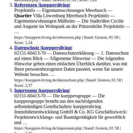
Referenzen |kueppersliving|
Projektinfo — Eigentumswohnungen Meerbusch —
Quartier
Villa Löwenburg Meerbusch Projektinfo —
Eigentumswohnungen Mülheim — Die Stadtvillen Cecilie
und Auguste im Wohnpark an der Prinzenhöhe Projektinfo —
…
https://kueppers-living.de/referenzen.php | Stand: Gestern, 01:58 |
Score: 1,24
Datenschutz |kueppersliving|
02151-60413-70 — Datenschutzerklärung — 1. Datenschutz
auf einen Blick — Allgemeine Hinweise — Die folgenden
Hinweise geben einen einfachen Überblick darüber, was mit
Ihren personenbezogenen Daten passiert, wenn Sie unsere
Website besuchen. …
https://kueppers-living.de/datenschutz.php | Stand: Gestern, 01:58 |
Score: 2,37
Impressum |kueppersliving|
02151-60413-70 — Die kueppersgruppe — Die
kueppersgruppe besteht aus den nachfolgenden
selbstständigen Gesellschaften: kueppersliving
Immobilienentwicklung GmbH & Co. KG Geschäftszweck:
Projektentwicklungs- und Bauträgertätigkeit für gewerblich
und …
https://kueppers-living.de/impressum.php | Stand: Gestern, 01:58 |