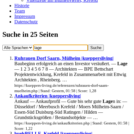
Villenzeile am Blumenviertel, Krefeld
Historie
Team
Impressum
Datenschutz
Suche in 25 Seiten
Ruhrauen Dorf Saarn, Mülheim |kueppersliving|
Baubeginn erfolgreich an einen Investor veräußert. —
Lage
— 1 2 3 4 5 6 7 8 — Architekten — BPE Bettschart
Projektentwicklung, Krefeld in Zusammenarbeit mit Ettwig
Architekten , Rheinberg. …
https://kueppers-living.de/referenzen/ruhrauen-dorf-saarn-
muelheim.php | Stand: Gestern, 01:58 | Score: 1,28
Ankaufkriterien |kueppersliving|
Ankauf — Ankaufprofil — Gute bis sehr gute
Lage
n in: —
Düsseldorf / Meerbusch Krefeld / Moers Mülheim-Saarn /
Essen-Süd Duisburg-Süd Ratingen / Hilden —
Grundstücksgrößen / Bestandsobjekte — …
https://kueppers-living.de/ankaufkriterien.php | Stand: Gestern, 01:58 |
Score: 1,22
huelsBELLE, Krefeld |kueppersliving|