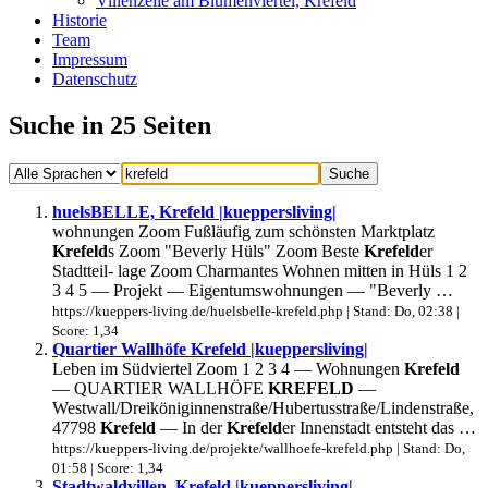
Villenzeile am Blumenviertel, Krefeld
Historie
Team
Impressum
Datenschutz
Suche in 25 Seiten
huelsBELLE, Krefeld |kueppersliving|
wohnungen Zoom Fußläufig zum schönsten Marktplatz
Krefeld
s Zoom "Beverly Hüls" Zoom Beste
Krefeld
er
Stadtteil- lage Zoom Charmantes Wohnen mitten in Hüls 1 2
3 4 5 — Projekt — Eigentumswohnungen — "Beverly …
https://kueppers-living.de/huelsbelle-krefeld.php | Stand: Do, 02:38 |
Score: 1,34
Quartier Wallhöfe Krefeld |kueppersliving|
Leben im Südviertel Zoom 1 2 3 4 — Wohnungen
Krefeld
— QUARTIER WALLHÖFE
KREFELD
—
Westwall/Dreiköniginnenstraße/Hubertusstraße/Lindenstraße,
47798
Krefeld
— In der
Krefeld
er Innenstadt entsteht das …
https://kueppers-living.de/projekte/wallhoefe-krefeld.php | Stand: Do,
01:58 | Score: 1,34
Stadtwaldvillen, Krefeld |kueppersliving|