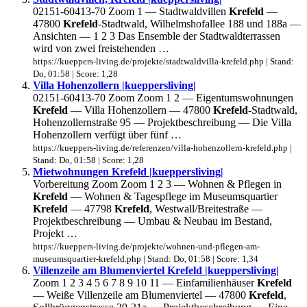
02151-60413-70 Zoom 1 — Stadtwaldvillen
Krefeld
—
47800
Krefeld
-Stadtwald, Wilhelmshofallee 188 und 188a —
Ansichten — 1 2 3 Das Ensemble der Stadtwaldterrassen
wird von zwei freistehenden …
https://kueppers-living.de/projekte/stadtwaldvilla-krefeld.php | Stand:
Do, 01:58 | Score: 1,28
Villa Hohenzollern |kueppersliving|
02151-60413-70 Zoom Zoom 1 2 — Eigentumswohnungen
Krefeld
— Villa Hohenzollern — 47800
Krefeld
-Stadtwald,
Hohenzollernstraße 95 — Projektbeschreibung — Die Villa
Hohenzollern verfügt über fünf …
https://kueppers-living.de/referenzen/villa-hohenzollern-krefeld.php |
Stand: Do, 01:58 | Score: 1,28
Mietwohnungen Krefeld |kueppersliving|
Vorbereitung Zoom Zoom 1 2 3 — Wohnen & Pflegen in
Krefeld
— Wohnen & Tagespflege im Museumsquartier
Krefeld
— 47798
Krefeld
, Westwall/Breitestraße —
Projektbeschreibung — Umbau & Neubau im Bestand,
Projekt …
https://kueppers-living.de/projekte/wohnen-und-pflegen-am-
museumsquartier-krefeld.php | Stand: Do, 01:58 | Score: 1,34
Villenzeile am Blumenviertel Krefeld |kueppersliving|
Zoom 1 2 3 4 5 6 7 8 9 10 11 — Einfamilienhäuser
Krefeld
— Weiße Villenzeile am Blumenviertel — 47800
Krefeld
,