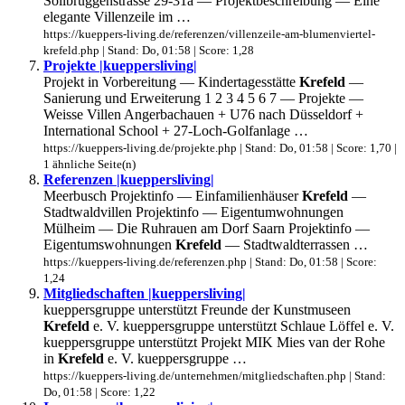
Sollbrüggenstrasse 29-31a — Projektbeschreibung — Eine
elegante Villenzeile im …
https://kueppers-living.de/referenzen/villenzeile-am-blumenviertel-
krefeld.php | Stand: Do, 01:58 | Score: 1,28
Projekte |kueppersliving|
Projekt in Vorbereitung — Kindertagesstätte
Krefeld
—
Sanierung und Erweiterung 1 2 3 4 5 6 7 — Projekte —
Weisse Villen Angerbachauen + U76 nach Düsseldorf +
International School + 27-Loch-Golfanlage …
https://kueppers-living.de/projekte.php | Stand: Do, 01:58 | Score: 1,70 |
1 ähnliche Seite(n)
Referenzen |kueppersliving|
Meerbusch Projektinfo — Einfamilienhäuser
Krefeld
—
Stadtwaldvillen Projektinfo — Eigentumwohnungen
Mülheim — Die Ruhrauen am Dorf Saarn Projektinfo —
Eigentumswohnungen
Krefeld
— Stadtwaldterrassen …
https://kueppers-living.de/referenzen.php | Stand: Do, 01:58 | Score:
1,24
Mitgliedschaften |kueppersliving|
kueppersgruppe unterstützt Freunde der Kunstmuseen
Krefeld
e. V. kueppersgruppe unterstützt Schlaue Löffel e. V.
kueppersgruppe unterstützt Projekt MIK Mies van der Rohe
in
Krefeld
e. V. kueppersgruppe …
https://kueppers-living.de/unternehmen/mitgliedschaften.php | Stand:
Do, 01:58 | Score: 1,22