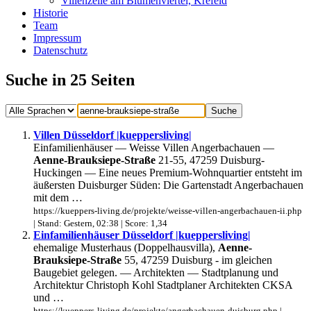
Villenzeile am Blumenviertel, Krefeld
Historie
Team
Impressum
Datenschutz
Suche in 25 Seiten
Villen Düsseldorf |kueppersliving|
Einfamilienhäuser — Weisse Villen Angerbachauen —
Aenne-Brauksiepe-Straße
21-55, 47259 Duisburg-
Huckingen — Eine neues Premium-Wohnquartier entsteht im
äußersten Duisburger Süden: Die Gartenstadt Angerbachauen
mit dem …
https://kueppers-living.de/projekte/weisse-villen-angerbachauen-ii.php
| Stand: Gestern, 02:38 | Score: 1,34
Einfamilienhäuser Düsseldorf |kueppersliving|
ehemalige Musterhaus (Doppelhausvilla),
Aenne-
Brauksiepe-Straße
55, 47259 Duisburg - im gleichen
Baugebiet gelegen. — Architekten — Stadtplanung und
Architektur Christoph Kohl Stadtplaner Architekten CKSA
und …
https://kueppers-living.de/projekte/angerbachauen-duisburg.php |