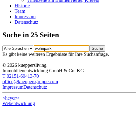
Villenzeile am Blumenviertel, Krefeld
Historie
Team
Impressum
Datenschutz
Suche in 25 Seiten
Es gibt keine weiteren Ergebnisse für Ihre Suchanfrage.
© 2026 kueppersliving
Immobilienentwicklung GmbH & Co. KG
T 02151-60413-70
office@kueppersgruppe.com
Impressum
Datenschutz
<heyer/>
Webentwicklung