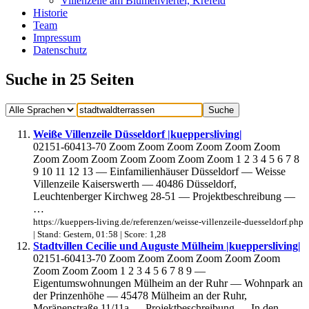
Villenzeile am Blumenviertel, Krefeld
Historie
Team
Impressum
Datenschutz
Suche in 25 Seiten
Weiße Villenzeile Düsseldorf |kueppersliving|
02151-60413-70 Zoom Zoom Zoom Zoom Zoom Zoom
Zoom Zoom Zoom Zoom Zoom Zoom Zoom 1 2 3 4 5 6 7 8
9 10 11 12 13 — Einfamilienhäuser Düsseldorf — Weisse
Villenzeile Kaiserswerth — 40486 Düsseldorf,
Leuchtenberger Kirchweg 28-51 — Projektbeschreibung —
…
https://kueppers-living.de/referenzen/weisse-villenzeile-duesseldorf.php
| Stand: Gestern, 01:58 | Score: 1,28
Stadtvillen Cecilie und Auguste Mülheim |kueppersliving|
02151-60413-70 Zoom Zoom Zoom Zoom Zoom Zoom
Zoom Zoom Zoom 1 2 3 4 5 6 7 8 9 —
Eigentumswohnungen Mülheim an der Ruhr — Wohnpark an
der Prinzenhöhe — 45478 Mülheim an der Ruhr,
Moränenstraße 11/11a — Projektbeschreibung — In den