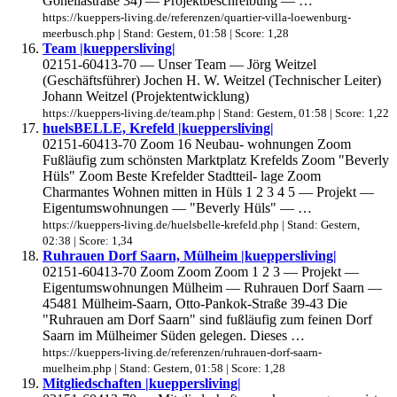
Gonellastraße 34) — Projektbeschreibung — …
https://kueppers-living.de/referenzen/quartier-villa-loewenburg-
meerbusch.php | Stand: Gestern, 01:58 | Score: 1,28
Team |kueppersliving|
02151-60413-70 — Unser Team — Jörg Weitzel
(Geschäftsführer) Jochen H. W. Weitzel (Technischer Leiter)
Johann Weitzel (Projektentwicklung)
https://kueppers-living.de/team.php | Stand: Gestern, 01:58 | Score: 1,22
huelsBELLE, Krefeld |kueppersliving|
02151-60413-70 Zoom 16 Neubau- wohnungen Zoom
Fußläufig zum schönsten Marktplatz Krefelds Zoom "Beverly
Hüls" Zoom Beste Krefelder Stadtteil- lage Zoom
Charmantes Wohnen mitten in Hüls 1 2 3 4 5 — Projekt —
Eigentumswohnungen — "Beverly Hüls" — …
https://kueppers-living.de/huelsbelle-krefeld.php | Stand: Gestern,
02:38 | Score: 1,34
Ruhrauen Dorf Saarn, Mülheim |kueppersliving|
02151-60413-70 Zoom Zoom Zoom 1 2 3 — Projekt —
Eigentumswohnungen Mülheim — Ruhrauen Dorf Saarn —
45481 Mülheim-Saarn, Otto-Pankok-Straße 39-43 Die
"Ruhrauen am Dorf Saarn" sind fußläufig zum feinen Dorf
Saarn im Mülheimer Süden gelegen. Dieses …
https://kueppers-living.de/referenzen/ruhrauen-dorf-saarn-
muelheim.php | Stand: Gestern, 01:58 | Score: 1,28
Mitgliedschaften |kueppersliving|