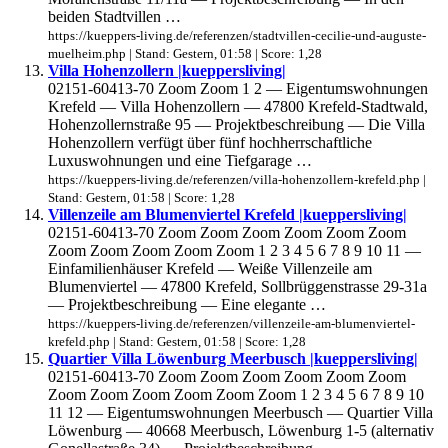
beiden Stadtvillen …
https://kueppers-living.de/referenzen/stadtvillen-cecilie-und-auguste-
muelheim.php | Stand: Gestern, 01:58 | Score: 1,28
Villa Hohenzollern |kueppersliving|
02151-60413-70 Zoom Zoom 1 2 — Eigentumswohnungen
Krefeld — Villa Hohenzollern — 47800 Krefeld-Stadtwald,
Hohenzollernstraße 95 — Projektbeschreibung — Die Villa
Hohenzollern verfügt über fünf hochherrschaftliche
Luxuswohnungen und eine Tiefgarage …
https://kueppers-living.de/referenzen/villa-hohenzollern-krefeld.php |
Stand: Gestern, 01:58 | Score: 1,28
Villenzeile am Blumenviertel Krefeld |kueppersliving|
02151-60413-70 Zoom Zoom Zoom Zoom Zoom Zoom
Zoom Zoom Zoom Zoom Zoom 1 2 3 4 5 6 7 8 9 10 11 —
Einfamilienhäuser Krefeld — Weiße Villenzeile am
Blumenviertel — 47800 Krefeld, Sollbrüggenstrasse 29-31a
— Projektbeschreibung — Eine elegante …
https://kueppers-living.de/referenzen/villenzeile-am-blumenviertel-
krefeld.php | Stand: Gestern, 01:58 | Score: 1,28
Quartier Villa Löwenburg Meerbusch |kueppersliving|
02151-60413-70 Zoom Zoom Zoom Zoom Zoom Zoom
Zoom Zoom Zoom Zoom Zoom Zoom 1 2 3 4 5 6 7 8 9 10
11 12 — Eigentumswohnungen Meerbusch — Quartier Villa
Löwenburg — 40668 Meerbusch, Löwenburg 1-5 (alternativ