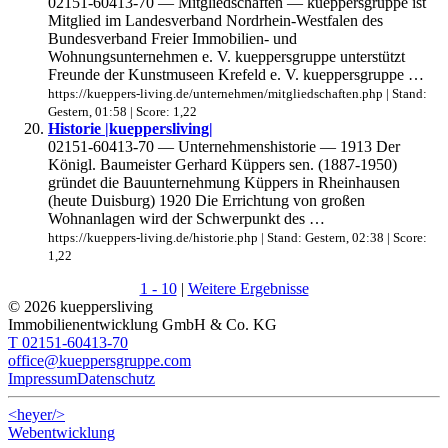
02151-60413-70 — Mitgliedschaften — kueppersgruppe ist
Mitglied im Landesverband Nordrhein-Westfalen des
Bundesverband Freier Immobilien- und
Wohnungsunternehmen e. V. kueppersgruppe unterstützt
Freunde der Kunstmuseen Krefeld e. V. kueppersgruppe …
https://kueppers-living.de/unternehmen/mitgliedschaften.php | Stand:
Gestern, 01:58 | Score: 1,22
Historie |kueppersliving|
02151-60413-70 — Unternehmenshistorie — 1913 Der
Königl. Baumeister Gerhard Küppers sen. (1887-1950)
gründet die Bauunternehmung Küppers in Rheinhausen
(heute Duisburg) 1920 Die Errichtung von großen
Wohnanlagen wird der Schwerpunkt des …
https://kueppers-living.de/historie.php | Stand: Gestern, 02:38 | Score:
1,22
1 - 10
|
Weitere Ergebnisse
© 2026 kueppersliving
Immobilienentwicklung GmbH & Co. KG
T 02151-60413-70
office@kueppersgruppe.com
Impressum
Datenschutz
<heyer/>
Webentwicklung