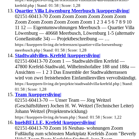
krefeld.php | Stand: 01:58 | Score: 1,28
Quartier Villa Löwenburg Meerbusch |kueppersliving|
02151-60413-70 Zoom Zoom Zoom Zoom Zoom Zoom
Zoom Zoom Zoom Zoom Zoom Zoom 1 2 3 4 5 6 7 8 9 10
11 12 — Eigentumswohnungen Meerbusch — Quartier Villa
Löwenburg — 40668 Meerbusch, Löwenburg 1-5 (alternativ
Gonellastraße 34) — Projektbeschreibung — …
https://kueppers-living.de/referenzen/quartier-villa-loewenburg-
meerbusch.php | Stand: 01:58 | Score: 1,28
Stadtwaldvillen, Krefeld |kueppersliving|
02151-60413-70 Zoom 1 — Stadtwaldvillen Krefeld —
47800 Krefeld-Stadtwald, Wilhelmshofallee 188 und 188a —
Ansichten — 1 2 3 Das Ensemble der Stadtwaldterrassen
wird von zwei freistehenden Einfamilienvillen vervollständigt.
https://kueppers-living.de/projekte/stadtwaldvilla-krefeld.php | Stand:
01:58 | Score: 1,28
Team |kueppersliving|
02151-60413-70 — Unser Team — Jörg Weitzel
(Geschäftsführer) Jochen H. W. Weitzel (Technischer Leiter)
Johann Weitzel (Projektentwicklung)
https://kueppers-living.de/team.php | Stand: 01:58 | Score: 1,22
huelsBELLE, Krefeld |kueppersliving|
02151-60413-70 Zoom 16 Neubau- wohnungen Zoom
Fußläufig zum schönsten Marktplatz Krefelds Zoom "Beverly