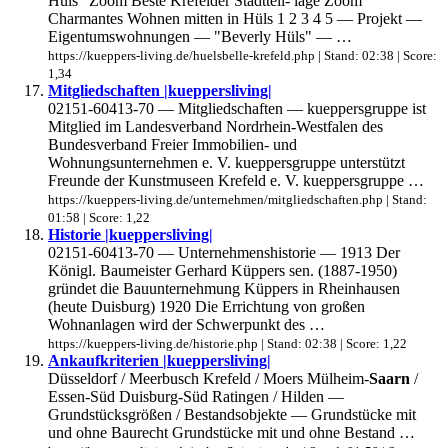
Hüls" Zoom Beste Krefelder Stadtteil- lage Zoom
Charmantes Wohnen mitten in Hüls 1 2 3 4 5 — Projekt —
Eigentumswohnungen — "Beverly Hüls" — …
https://kueppers-living.de/huelsbelle-krefeld.php | Stand: 02:38 | Score:
1,34
Mitgliedschaften |kueppersliving|
02151-60413-70 — Mitgliedschaften — kueppersgruppe ist
Mitglied im Landesverband Nordrhein-Westfalen des
Bundesverband Freier Immobilien- und
Wohnungsunternehmen e. V. kueppersgruppe unterstützt
Freunde der Kunstmuseen Krefeld e. V. kueppersgruppe …
https://kueppers-living.de/unternehmen/mitgliedschaften.php | Stand:
01:58 | Score: 1,22
Historie |kueppersliving|
02151-60413-70 — Unternehmenshistorie — 1913 Der
Königl. Baumeister Gerhard Küppers sen. (1887-1950)
gründet die Bauunternehmung Küppers in Rheinhausen
(heute Duisburg) 1920 Die Errichtung von großen
Wohnanlagen wird der Schwerpunkt des …
https://kueppers-living.de/historie.php | Stand: 02:38 | Score: 1,22
Ankaufkriterien |kueppersliving|
Düsseldorf / Meerbusch Krefeld / Moers Mülheim-
Saarn
/
Essen-Süd Duisburg-Süd Ratingen / Hilden —
Grundstücksgrößen / Bestandsobjekte — Grundstücke mit
und ohne Baurecht Grundstücke mit und ohne Bestand …