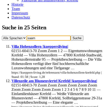
Villenzeile am Blumenviertel, Krefeld
Historie
Team
Impressum
Datenschutz
Suche in 25 Seiten
Villa Hohenzollern |kueppersliving|
02151-60413-70 Zoom Zoom 1 2 — Eigentumswohnungen
Krefeld — Villa Hohenzollern — 47800 Krefeld-Stadtwald,
Hohenzollernstraße 95 — Projektbeschreibung — Die Villa
Hohenzollern verfügt über fünf hochherrschaftliche
Luxuswohnungen und eine Tiefgarage …
https://kueppers-living.de/referenzen/villa-hohenzollern-krefeld.php |
Stand: 01:58 | Score: 1,28
Villenzeile am Blumenviertel Krefeld |kueppersliving|
02151-60413-70 Zoom Zoom Zoom Zoom Zoom Zoom
Zoom Zoom Zoom Zoom Zoom 1 2 3 4 5 6 7 8 9 10 11 —
Einfamilienhäuser Krefeld — Weiße Villenzeile am
Blumenviertel — 47800 Krefeld, Sollbrüggenstrasse 29-31a
— Projektbeschreibung — Eine elegante …
https://kueppers-living.de/referenzen/villenzeile-am-blumenviertel-