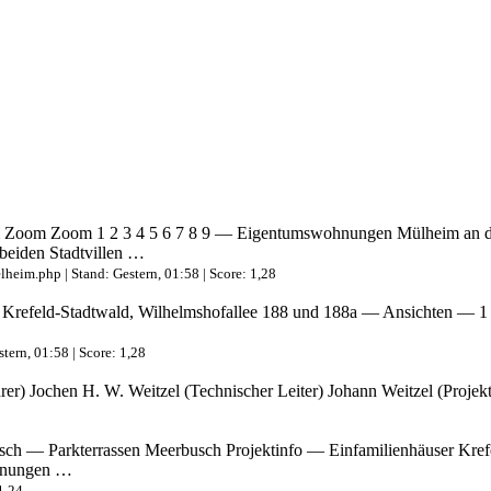
m Zoom 1 2 3 4 5 6 7 8 9 — Eigentumswohnungen Mülheim an der
beiden Stadtvillen …
lheim.php | Stand: Gestern, 01:58 | Score: 1,28
refeld-Stadtwald, Wilhelmshofallee 188 und 188a — Ansichten — 1 2
tern, 01:58 | Score: 1,28
) Jochen H. W. Weitzel (Technischer Leiter) Johann Weitzel (Projek
h — Parkterrassen Meerbusch Projektinfo — Einfamilienhäuser Kre
hnungen …
1,24