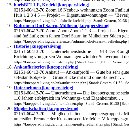
huelsBELLE, Krefeld |kueppersliving|
02151-60413-70 Zoom 16 Neubau- wohnungen Zoom Fußläufig z
Hüls 1 2 3 4 5 — Projekt — Eigentumswohnungen — "Bever
https://kueppers-living.de/huelsbelle-krefeld.php | Stand: Gestern, 02:38 |
Ruhrauen Dorf Saarn, Mülheim |kueppersliving|
02151-60413-70 Zoom Zoom Zoom 1 2 3 — Projekt — Eigent
sind fußläufig zum feinen Dorf Saarn im Mülheimer Süden ge
https://kueppers-living.de/referenzen/ruhrauen-dorf-saarn-muelheim.php | 
Historie |kueppersliving|
02151-60413-70 — Unternehmenshistorie — 1913 Der Königl. 
Errichtung von großen Wohnanlagen wird der Schwerpunkt d
https://kueppers-living.de/historie.php | Stand: Gestern, 02:38 | Score: 1,
Ankaufkriterien |kueppersliving|
02151-60413-70 Ankauf — Ankaufprofil — Gute bis sehr gute
/ Bestandsobjekte — Grundstücke mit und ohne Baurecht …
https://kueppers-living.de/ankaufkriterien.php | Stand: Gestern, 01:58 | Sc
Unternehmen |kueppersliving|
02151-60413-70 — Unternehmen — Die kueppersgruppe steht für 
110 Jahren erfolgreich im Wohnungs- und Eigenheimbau …
https://kueppers-living.de/unternehmen.php | Stand: Gestern, 01:58 | Scor
Mitgliedschaften |kueppersliving|
02151-60413-70 — Mitgliedschaften — kueppersgruppe ist Mi
unterstützt Freunde der Kunstmuseen Krefeld e. V. kueppersg
https://kueppers-living.de/unternehmen/mitgliedschaften.php | Stand: Gest