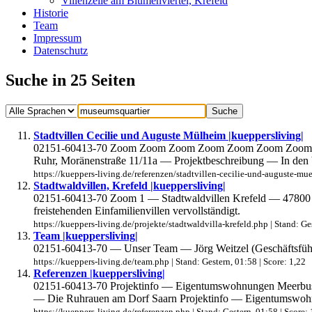
Villenzeile am Blumenviertel, Krefeld
Historie
Team
Impressum
Datenschutz
Suche in 25 Seiten
Stadtvillen Cecilie und Auguste Mülheim |kueppersliving|
02151-60413-70 Zoom Zoom Zoom Zoom Zoom Zoom Zoom Zoo
Ruhr, Moränenstraße 11/11a — Projektbeschreibung — In den 
https://kueppers-living.de/referenzen/stadtvillen-cecilie-und-auguste-mue
Stadtwaldvillen, Krefeld |kueppersliving|
02151-60413-70 Zoom 1 — Stadtwaldvillen Krefeld — 47800 K
freistehenden Einfamilienvillen vervollständigt.
https://kueppers-living.de/projekte/stadtwaldvilla-krefeld.php | Stand: Ges
Team |kueppersliving|
02151-60413-70 — Unser Team — Jörg Weitzel (Geschäftsführer
https://kueppers-living.de/team.php | Stand: Gestern, 01:58 | Score: 1,22
Referenzen |kueppersliving|
02151-60413-70 Projektinfo — Eigentumswohnungen Meerbusc
— Die Ruhrauen am Dorf Saarn Projektinfo — Eigentumswo
https://kueppers-living.de/referenzen.php | Stand: Gestern, 01:58 | Score: 