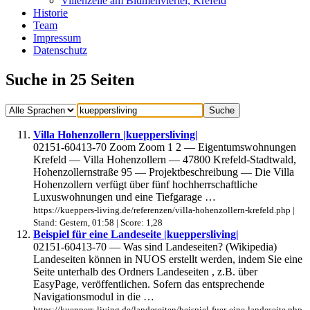
Villenzeile am Blumenviertel, Krefeld
Historie
Team
Impressum
Datenschutz
Suche in 25 Seiten
Villa Hohenzollern |kueppersliving|
02151-60413-70 Zoom Zoom 1 2 — Eigentumswohnungen
Krefeld — Villa Hohenzollern — 47800 Krefeld-Stadtwald,
Hohenzollernstraße 95 — Projektbeschreibung — Die Villa
Hohenzollern verfügt über fünf hochherrschaftliche
Luxuswohnungen und eine Tiefgarage …
https://kueppers-living.de/referenzen/villa-hohenzollern-krefeld.php |
Stand: Gestern, 01:58 | Score: 1,28
Beispiel für eine Landeseite |kueppersliving|
02151-60413-70 — Was sind Landeseiten? (Wikipedia)
Landeseiten können in NUOS erstellt werden, indem Sie eine
Seite unterhalb des Ordners Landeseiten , z.B. über
EasyPage, veröffentlichen. Sofern das entsprechende
Navigationsmodul in die …
https://kueppers-living.de/landeseiten/beispiel-fuer-eine-landeseite.php