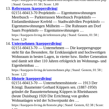
| Stand: Gestern, 01:58 | Score: 1,00
Referenzen |kueppersliving|
02151-60413-70 Projektinfo — Eigentumswohnungen
Meerbusch — Parkterrassen Meerbusch Projektinfo —
Einfamilienhäuser Krefeld — Stadtwaldvillen Projektinfo —
Eigentumwohnungen Mülheim — Die Ruhrauen am Dorf
Saarn Projektinfo — Eigentumswohnungen …
https://kueppers-living.de/referenzen.php | Stand: Gestern, 01:58 |
Score: 1,24
Unternehmen |kueppersliving|
02151-60413-70 — Unternehmen — Die kueppersgruppe
steht für das Besondere, für Erstklassigkeit und hochwertigen
Wohnraum in besten Lagen, in vierter bzw. fünfter Generation
und damit seit über 110 Jahren erfolgreich im Wohnungs- und
Eigenheimbau …
https://kueppers-living.de/unternehmen.php | Stand: Gestern, 01:58 |
Score: 1,22
Historie |kueppersliving|
02151-60413-70 — Unternehmenshistorie — 1913 Der
Königl. Baumeister Gerhard Küppers sen. (1887-1950)
gründet die Bauunternehmung Küppers in Rheinhausen
(heute Duisburg) 1920 Die Errichtung von großen
Wohnanlagen wird der Schwerpunkt des …
https://kueppers-living.de/historie.php | Stand: Gestern, 02:38 | Score: