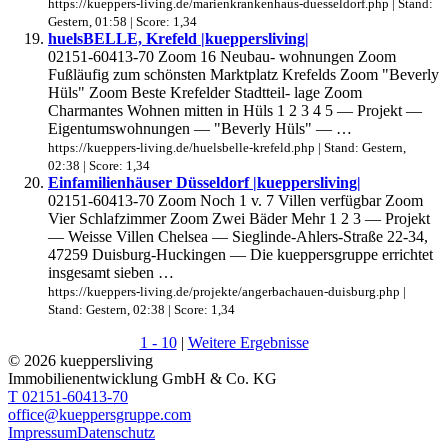
https://kueppers-living.de/marienkrankenhaus-duesseldorf.php | Stand:
Gestern, 01:58 | Score: 1,34
huelsBELLE, Krefeld |kueppersliving|
02151-60413-70 Zoom 16 Neubau- wohnungen Zoom
Fußläufig zum schönsten Marktplatz Krefelds Zoom "Beverly
Hüls" Zoom Beste Krefelder Stadtteil- lage Zoom
Charmantes Wohnen mitten in Hüls 1 2 3 4 5 — Projekt —
Eigentumswohnungen — "Beverly Hüls" — …
https://kueppers-living.de/huelsbelle-krefeld.php | Stand: Gestern,
02:38 | Score: 1,34
Einfamilienhäuser Düsseldorf |kueppersliving|
02151-60413-70 Zoom Noch 1 v. 7 Villen verfügbar Zoom
Vier Schlafzimmer Zoom Zwei Bäder Mehr 1 2 3 — Projekt
— Weisse Villen Chelsea — Sieglinde-Ahlers-Straße 22-34,
47259 Duisburg-Huckingen — Die kueppersgruppe errichtet
insgesamt sieben …
https://kueppers-living.de/projekte/angerbachauen-duisburg.php |
Stand: Gestern, 02:38 | Score: 1,34
1 - 10
|
Weitere Ergebnisse
© 2026 kueppersliving
Immobilienentwicklung GmbH & Co. KG
T 02151-60413-70
office@kueppersgruppe.com
Impressum
Datenschutz