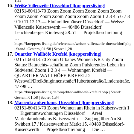
1,22
Weiße Villenzeile Düsseldorf |kueppersliving|
02151-60413-70 Zoom Zoom Zoom Zoom Zoom Zoom
Zoom Zoom Zoom Zoom Zoom Zoom Zoom 1 2 3 4 5 6 7 8
9 10 11 12 13 — Einfamilienhäuser Düsseldorf — Weisse
Villenzeile Kaiserswerth — 40486 Düsseldorf,
Leuchtenberger Kirchweg 28-51 — Projektbeschreibung —
…
https://kueppers-living.de/referenzen/weisse-villenzeile-duesseldorf.php
| Stand: Gestern, 01:58 | Score: 1,28
Quartier Wallhöfe Krefeld |kueppersliving|
02151-60413-70 Zoom Urbanes Wohnen KR-City Zoom
Status: Baurechts- schaffung Zoom Pulsierendes Leben im
Südviertel Zoom 1 2 3 4 — Wohnungen Krefeld —
QUARTIER WALLHÖFE KREFELD —
Westwall/Dreiköniginnenstraße/Hubertusstraße/Lindenstraße,
47798 …
https://kueppers-living.de/projekte/wallhoefe-krefeld.php | Stand:
Gestern, 01:58 | Score: 1,34
Marienkrankenhaus, Düsseldorf |kueppersliving|
02151-60413-70 Zoom Wohnen am Rhein in Kaiserswerth 1
— Eigentumswohnungen Düsseldorf — Areal
Marienkrankenhaus Kaiserswerth — Zugang über An St.
Switbert 17 / Kaiserswerther Markt 15, 40489 Düsseldorf-
Kaiserswerth — Projektbeschreibung — Die …