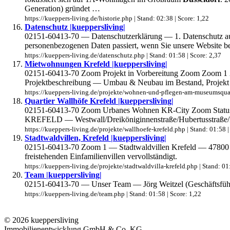
Generation) gründet …
https://kueppers-living.de/historie.php | Stand: 02:38 | Score: 1,22
Datenschutz |kueppersliving|
02151-60413-70 — Datenschutzerklärung — 1. Datenschutz auf
personenbezogenen Daten passiert, wenn Sie unsere Website 
https://kueppers-living.de/datenschutz.php | Stand: 01:58 | Score: 2,37
Mietwohnungen Krefeld |kueppersliving|
02151-60413-70 Zoom Projekt in Vorbereitung Zoom Zoom 1 
Projektbeschreibung — Umbau & Neubau im Bestand, Projekt
https://kueppers-living.de/projekte/wohnen-und-pflegen-am-museumsquarti
Quartier Wallhöfe Krefeld |kueppersliving|
02151-60413-70 Zoom Urbanes Wohnen KR-City Zoom Statu
KREFELD — Westwall/Dreiköniginnenstraße/Hubertusstraße/
https://kueppers-living.de/projekte/wallhoefe-krefeld.php | Stand: 01:58 |
Stadtwaldvillen, Krefeld |kueppersliving|
02151-60413-70 Zoom 1 — Stadtwaldvillen Krefeld — 47800 K
freistehenden Einfamilienvillen vervollständigt.
https://kueppers-living.de/projekte/stadtwaldvilla-krefeld.php | Stand: 01
Team |kueppersliving|
02151-60413-70 — Unser Team — Jörg Weitzel (Geschäftsführer
https://kueppers-living.de/team.php | Stand: 01:58 | Score: 1,22
© 2026 kueppersliving
Immobilienentwicklung GmbH & Co. KG