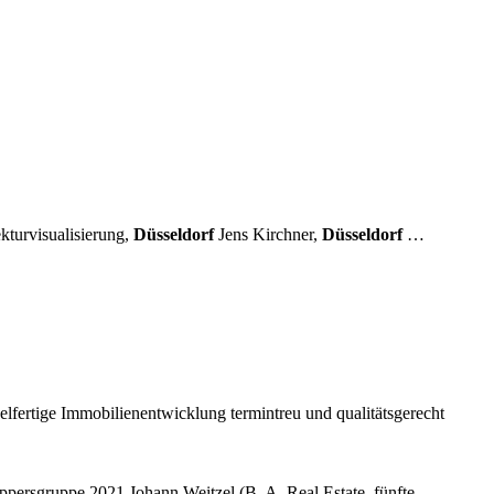
kturvisualisierung,
Düsseldorf
Jens Kirchner,
Düsseldorf
…
elfertige Immobilienentwicklung termintreu und qualitätsgerecht
ppersgruppe 2021 Johann Weitzel (B. A. Real Estate, fünfte