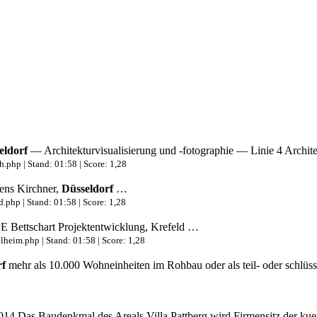
eldorf
— Architekturvisualisierung und -fotographie — Linie 4 Archite
.php | Stand: 01:58 | Score: 1,28
ens Kirchner,
Düsseldorf
…
.php | Stand: 01:58 | Score: 1,28
 Bettschart Projektentwicklung, Krefeld …
lheim.php | Stand: 01:58 | Score: 1,28
rf
mehr als 10.000 Wohneinheiten im Rohbau oder als teil- oder schlüss
2014 Das Baudenkmal des Areals Villa Pattberg wird Firmensitz der kue