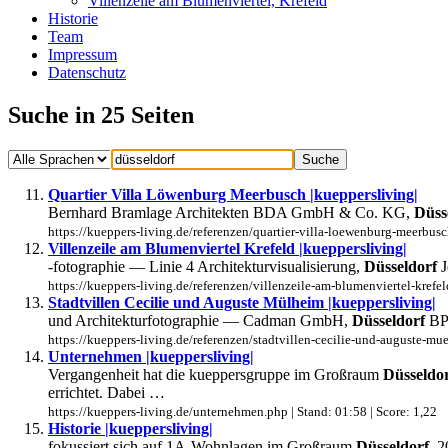
Villenzeile am Blumenviertel, Krefeld
Historie
Team
Impressum
Datenschutz
Suche in 25 Seiten
Quartier Villa Löwenburg Meerbusch |kueppersliving|
Bernhard Bramlage Architekten BDA GmbH & Co. KG,
Düss
https://kueppers-living.de/referenzen/quartier-villa-loewenburg-meerbusch
Villenzeile am Blumenviertel Krefeld |kueppersliving|
-fotographie — Linie 4 Architekturvisualisierung,
Düsseldorf
J
https://kueppers-living.de/referenzen/villenzeile-am-blumenviertel-krefeld
Stadtvillen Cecilie und Auguste Mülheim |kueppersliving|
und Architekturfotographie — Cadman GmbH,
Düsseldorf
BPE
https://kueppers-living.de/referenzen/stadtvillen-cecilie-und-auguste-mue
Unternehmen |kueppersliving|
Vergangenheit hat die kueppersgruppe im Großraum
Düsseldo
errichtet. Dabei …
https://kueppers-living.de/unternehmen.php | Stand: 01:58 | Score: 1,22
Historie |kueppersliving|
fokussiert sich auf 1A-Wohnlagen im Großraum
Düsseldorf
. 