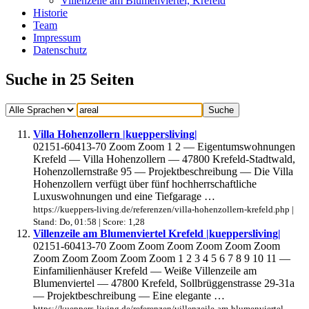
Villenzeile am Blumenviertel, Krefeld
Historie
Team
Impressum
Datenschutz
Suche in 25 Seiten
Villa Hohenzollern |kueppersliving|
02151-60413-70 Zoom Zoom 1 2 — Eigentumswohnungen
Krefeld — Villa Hohenzollern — 47800 Krefeld-Stadtwald,
Hohenzollernstraße 95 — Projektbeschreibung — Die Villa
Hohenzollern verfügt über fünf hochherrschaftliche
Luxuswohnungen und eine Tiefgarage …
https://kueppers-living.de/referenzen/villa-hohenzollern-krefeld.php |
Stand: Do, 01:58 | Score: 1,28
Villenzeile am Blumenviertel Krefeld |kueppersliving|
02151-60413-70 Zoom Zoom Zoom Zoom Zoom Zoom
Zoom Zoom Zoom Zoom Zoom 1 2 3 4 5 6 7 8 9 10 11 —
Einfamilienhäuser Krefeld — Weiße Villenzeile am
Blumenviertel — 47800 Krefeld, Sollbrüggenstrasse 29-31a
— Projektbeschreibung — Eine elegante …
https://kueppers-living.de/referenzen/villenzeile-am-blumenviertel-