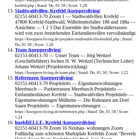
krefeld.php | Stand: Do, 01:58 | Score: 1,28
Stadtwaldvillen, Krefeld |kueppersliving|
02151-60413-70 Zoom 1 — Stadtwaldvillen Krefeld —
47800 Krefeld-Stadtwald, Wilhelmshofallee 188 und 188a —
Ansichten — 1 2 3 Das Ensemble der Stadtwaldterrassen
wird von zwei freistehenden Einfamilienvillen vervollständigt.
https://kueppers-living.de/projekte/stadtwaldvilla-krefeld.php | Stand:
Do, 01:58 | Score: 1,28
Team |kueppersliving|
02151-60413-70 — Unser Team — Jörg Weitzel
(Geschäftsführer) Jochen H. W. Weitzel (Technischer Leiter)
Johann Weitzel (Projektentwicklung)
https://kueppers-living.de/team.php | Stand: Do, 01:58 | Score: 1,22
Referenzen |kueppersliving|
02151-60413-70 Projektinfo — Eigentumswohnungen
Meerbusch — Parkterrassen Meerbusch Projektinfo —
Einfamilienhäuser Krefeld — Stadtwaldvillen Projektinfo —
Eigentumwohnungen Mülheim — Die Ruhrauen am Dorf
Saarn Projektinfo — Eigentumswohnungen …
https://kueppers-living.de/referenzen.php | Stand: Do, 01:58 | Score:
1,24
huelsBELLE, Krefeld |kueppersliving|
02151-60413-70 Zoom 16 Neubau- wohnungen Zoom
Fußläufig zum schönsten Marktplatz Krefelds Zoom "Beverly