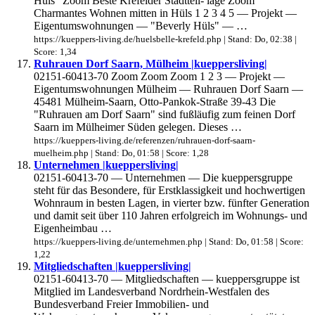
Hüls" Zoom Beste Krefelder Stadtteil- lage Zoom
Charmantes Wohnen mitten in Hüls 1 2 3 4 5 — Projekt —
Eigentumswohnungen — "Beverly Hüls" — …
https://kueppers-living.de/huelsbelle-krefeld.php | Stand: Do, 02:38 |
Score: 1,34
Ruhrauen Dorf Saarn, Mülheim |kueppersliving|
02151-60413-70 Zoom Zoom Zoom 1 2 3 — Projekt —
Eigentumswohnungen Mülheim — Ruhrauen Dorf Saarn —
45481 Mülheim-Saarn, Otto-Pankok-Straße 39-43 Die
"Ruhrauen am Dorf Saarn" sind fußläufig zum feinen Dorf
Saarn im Mülheimer Süden gelegen. Dieses …
https://kueppers-living.de/referenzen/ruhrauen-dorf-saarn-
muelheim.php | Stand: Do, 01:58 | Score: 1,28
Unternehmen |kueppersliving|
02151-60413-70 — Unternehmen — Die kueppersgruppe
steht für das Besondere, für Erstklassigkeit und hochwertigen
Wohnraum in besten Lagen, in vierter bzw. fünfter Generation
und damit seit über 110 Jahren erfolgreich im Wohnungs- und
Eigenheimbau …
https://kueppers-living.de/unternehmen.php | Stand: Do, 01:58 | Score:
1,22
Mitgliedschaften |kueppersliving|
02151-60413-70 — Mitgliedschaften — kueppersgruppe ist
Mitglied im Landesverband Nordrhein-Westfalen des
Bundesverband Freier Immobilien- und