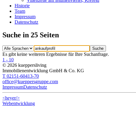
Villenzeile am Blumenviertel, Krefeld
Historie
Team
Impressum
Datenschutz
Suche in 25 Seiten
Es gibt keine weiteren Ergebnisse für Ihre Suchanfrage.
1 - 10
© 2026 kueppersliving
Immobilienentwicklung GmbH & Co. KG
T 02151-60413-70
office@kueppersgruppe.com
Impressum
Datenschutz
<heyer/>
Webentwicklung